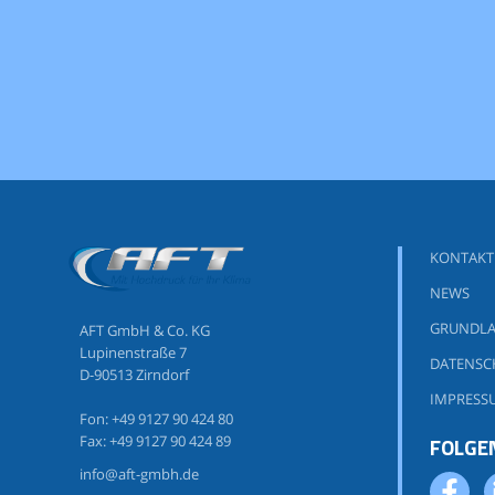
KONTAKT
NEWS
GRUNDLA
AFT GmbH & Co. KG
Lupinenstraße 7
DATENSC
D-90513 Zirndorf
IMPRESS
Fon: +49 9127 90 424 80
FOLGEN
Fax: +49 9127 90 424 89
info@aft-gmbh.de